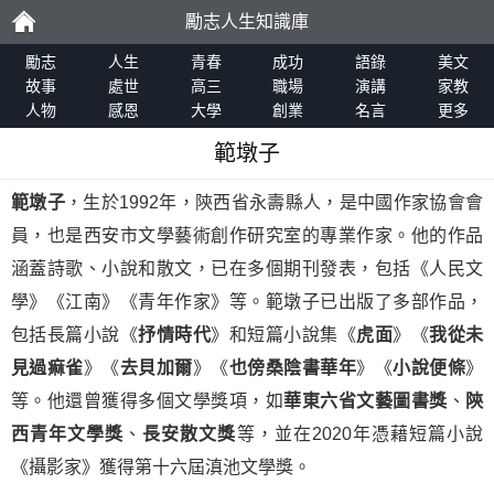
勵志人生知識庫
勵
勵志
人生
青春
成功
語錄
美文
故事
處世
高三
職場
演講
家教
人物
感恩
大學
創業
名言
更多
志
範墩子
範墩子
，生於1992年，陝西省永壽縣人，是中國作家協會會
員，也是西安市文學藝術創作研究室的專業作家。他的作品
涵蓋詩歌、小說和散文，已在多個期刊發表，包括《人民文
學》《江南》《青年作家》等。範墩子已出版了多部作品，
包括長篇小說《
抒情時代
》和短篇小說集《
虎面
》《
我從未
見過痲雀
》《
去貝加爾
》《
也傍桑陰書華年
》《
小說便條
》
等。他還曾獲得多個文學獎項，如
華東六省文藝圖書獎
、
陝
西青年文學獎
、
長安散文獎
等，並在2020年憑藉短篇小說
《攝影家》獲得第十六屆滇池文學獎。