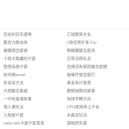
亞伯利亞先遣隊
乙琥胺英文名
壓克力膠去除
1微克等於多少iu
做饅頭怎麼做
眼鏡鍍膜怎麼洗
十斑大瓢蟲吃什麼
日常法師名言
慰問品是什麼
空調沒有搖控器怎麼開
如何做excel
版權符號怎麼打
折韭菜方法
黃金為什麼貴
大陸勵志歌曲
關懷弱勢的故事
一中街香港故事
地球字轉方向
情人果吃法
CPU使用率上不去
入殮是什麼
水晶泥玩法
nano sim卡是什麼意思
語錄控失望