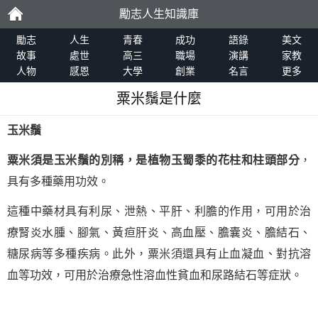
勵志人生知識庫
勵
勵志
人生
青春
成功
語錄
美文
故事
處世
高三
職場
演講
家教
人物
感恩
大學
創業
名言
更多
志
粟米鬚是什麼
玉米鬚
粟米須是玉米鬚的別稱，是植物玉蜀黍的花柱和柱頭部分
，
具有多種藥用功效。
這種中藥材具有利尿、泄熱、平肝、利膽的作用，可用於治
療腎炎水腫、腳氣、黃疸肝炎、高血壓、膽囊炎、膽結石、
糖尿病等多種疾病。此外，粟米須還具有止血凝血、對抗溶
血等功效，可用於治療急性溶血性貧血和尿路結石等症狀。