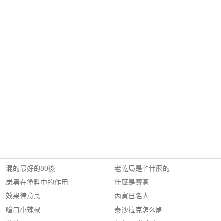
混的最好的80後
老乾局是幹什麼的
炭黑在塗料中的作用
什麼是賽高
效果律意思
丙寅日名人
嗆口小辣椒
泰沙拉克怎么刷