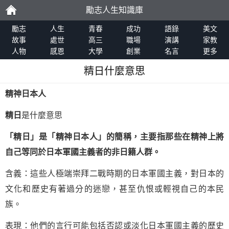
勵志人生知識庫
勵
勵志
人生
青春
成功
語錄
美文
故事
處世
高三
職場
演講
家教
人物
感恩
大學
創業
名言
更多
志
精日什麼意思
精神日本人
精日
是什麼意思
「精日」是「精神日本人」的簡稱，主要指那些在精神上將
自己等同於
日本軍國主義者
的非日籍人群。
含義：這些人極端崇拜二戰時期的日本軍國主義，對日本的
文化和歷史有著過分的迷戀，甚至仇恨或輕視自己的本民
族。
表現：他們的言行可能包括否認或淡化日本軍國主義的歷史