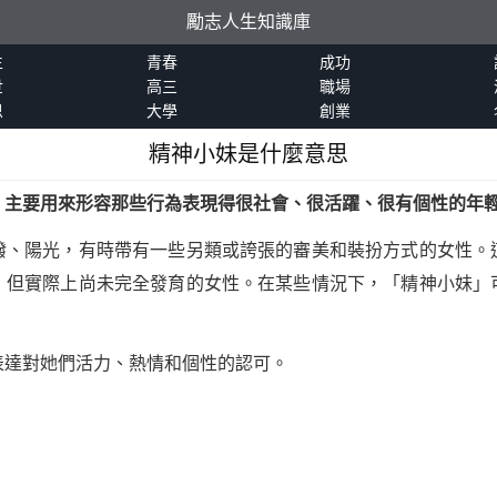
勵志人生知識庫
生
青春
成功
世
高三
職場
恩
大學
創業
精神小妹是什麼意思
，主要用來形容那些行為表現得很社會、很活躍、很有個性的年
潑、陽光，有時帶有一些另類或誇張的審美和裝扮方式的女性。
，但實際上尚未完全發育的女性。在某些情況下，「精神小妹」
表達對她們活力、熱情和個性的認可。