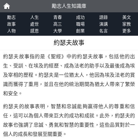
勵志人生知識庫
勵
勵志
人生
青春
成功
語錄
美文
故事
處世
高三
職場
演講
家教
人物
感恩
大學
創業
名言
更多
志
約瑟夫故事
約瑟夫故事指的是《聖經》中的約瑟夫故事，包括他的出
生、受訓、在埃及的經歷、成為法老的助手以及最後成為埃
及宰相的歷程。約瑟夫是一位猶太人，他因為埃及法老的賞
識而獲得了重用，並且在他的統治期間為猶太人帶來了繁榮
和安全。
約瑟夫的故事表明，智慧和忠誠能夠贏得他人的尊重和信
任，這可以為個人帶來巨大的成功和成就。此外，約瑟夫的
故事也強調了忠誠、勇氣和智慧的重要性，這些品質對於一
個人的成長和發展至關重要。