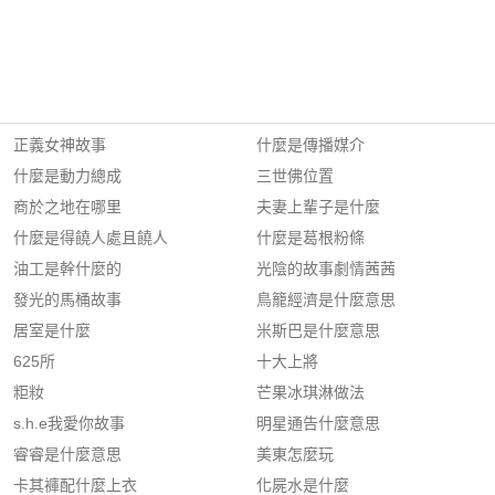
正義女神故事
什麼是傳播媒介
什麼是動力總成
三世佛位置
商於之地在哪里
夫妻上輩子是什麼
什麼是得饒人處且饒人
什麼是葛根粉條
油工是幹什麼的
光陰的故事劇情茜茜
發光的馬桶故事
鳥籠經濟是什麼意思
居室是什麼
米斯巴是什麼意思
625所
十大上將
粔籹
芒果冰琪淋做法
s.h.e我愛你故事
明星通告什麼意思
睿睿是什麼意思
美東怎麼玩
卡其褲配什麼上衣
化屍水是什麼