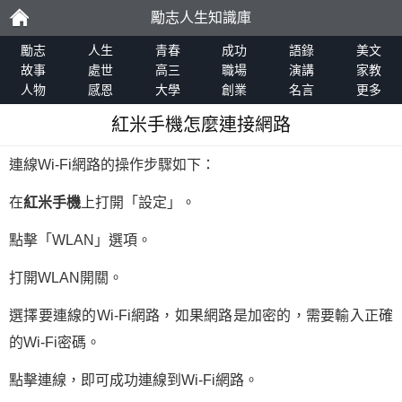
勵志人生知識庫
勵
勵志
人生
青春
成功
語錄
美文
故事
處世
高三
職場
演講
家教
人物
感恩
大學
創業
名言
更多
志
紅米手機怎麼連接網路
連線Wi-Fi網路的操作步驟如下：
在
紅米手機
上打開「設定」。
點擊「WLAN」選項。
打開WLAN開關。
選擇要連線的Wi-Fi網路，如果網路是加密的，需要輸入正確
的Wi-Fi密碼。
點擊連線，即可成功連線到Wi-Fi網路。