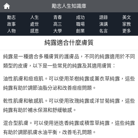
勵志人生知識庫
勵
勵志
人生
青春
成功
語錄
美文
故事
處世
高三
職場
演講
家教
人物
感恩
大學
創業
名言
更多
志
純露適合什麼膚質
純露是一種適合多種膚質的護膚品，不同的純露適用於不同
類型的皮膚，以下是一些常見的純露及其適用膚質：
油性肌膚和痘痘肌。可以使用茶樹純露或薰衣草純露，這些
純露有助於調節油脂分泌和改善痘痘問題。
乾性肌膚和敏感肌。可以使用玫瑰純露或洋甘菊純露，這些
純露有助於補水保濕和舒緩敏感。
混合型肌膚。可以使用迷迭香純露或積雪草純露，這些純露
有助於調節肌膚水油平衡，改善毛孔問題。