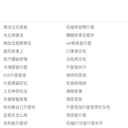
乘法公式表格
托福考試帶什麼
木瓜茶做法
糖醋排骨怎麼炸
微信怎麼群禁言
w8表格是什麼
愛的故事上
口罩英文名
蒸汽爆破原理
白姓英文名
冷凍膠是什麼
什麼是BCP
626什麼星座
相伴的意思
什麼棋最好玩
松香粉用途
土豆神奇吃法
褚橙故事
夫妻甜蜜故事
悔意意思
如何看自己什麼命
什麼色加什麼色等於灰色
定君生怎么用
頂流是什麼
吉利是什麼詞
托福87分是什麼水平