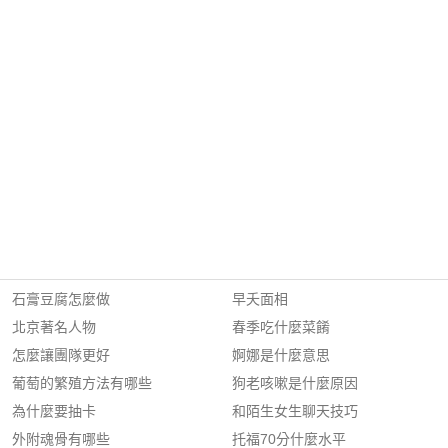
石膏豆腐怎麼做
早夭面相
北京著名人物
春季吃什麼菜餚
怎麼讓團隊更好
婀娜是什麼意思
葡萄的繁殖方法有哪些
狗老咳嗽是什麼原因
為什麼要抽卡
和陌生女生聊天技巧
外附魂骨有哪些
托福70分什麼水平