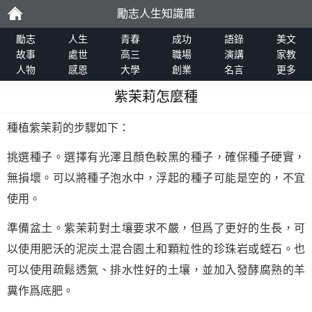
勵志人生知識庫
勵
勵志
人生
青春
成功
語錄
美文
故事
處世
高三
職場
演講
家教
人物
感恩
大學
創業
名言
更多
志
紫茉莉怎麼種
種植紫茉莉的步驟如下：
挑選種子。選擇有光澤且顏色較黑的種子，確保種子硬實，
無損壞。可以將種子泡水中，浮起的種子可能是空的，不宜
使用。
準備盆土。紫茉莉對土壤要求不嚴，但爲了更好的生長，可
以使用肥沃的泥炭土混合園土和顆粒性的珍珠岩或蛭石。也
可以使用疏鬆透氣、排水性好的土壤，並加入發酵腐熟的羊
糞作爲底肥。