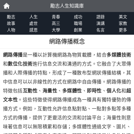
勵志人生知識庫
勵
勵志
人生
青春
成功
語錄
美文
故事
處世
高三
職場
演講
家教
人物
感恩
大學
創業
名言
更多
志
網路傳播概念
網路傳播
是一種以計算機網路為物質載體，結合
多媒體技術
和
數位化技術
進行信息交流和溝通的方式。它融合了大眾傳
播和人際傳播的特點，形成了一種散布型網狀傳播結構，其
中信息可以以非線性的方式在網路中自由傳播。網路傳播的
特徵包括
互動性
、
海量性
、
多媒體性
、
即時性
、
個人化
和
超
文本性
。這些特徵使得網路傳播成為一種具有獨特優勢的傳
播方式。例如，互動性允許信息點對點、一點對多點等多種
方式的傳播，提供了更靈活的交流和討論平台；海量性則意
味著信息可以無限積累和存儲；多媒體性通過文字、圖片、