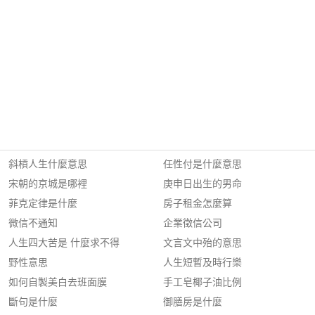
斜槓人生什麼意思
任性付是什麼意思
宋朝的京城是哪裡
庚申日出生的男命
菲克定律是什麼
房子租金怎麼算
微信不通知
企業徵信公司
人生四大苦是 什麼求不得
文言文中殆的意思
野性意思
人生短暫及時行樂
如何自製美白去班面膜
手工皂椰子油比例
斷句是什麼
御膳房是什麼