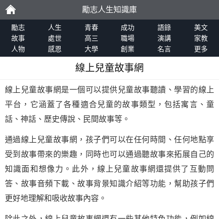
勵志人生知識庫
勵
勵志
人生
青春
成功
語錄
美文
故事
處世
高三
職場
演講
家教
人物
感恩
大學
創業
名言
更多
志
線上兒童故事網
線上兒童故事網是一個可以提供兒童故事聽讀、學習的線上
平台，它涵蓋了各種適合兒童的故事類型，包括寓言、童
話、神話、歷史傳說、民間故事等。
通過線上兒童故事網，孩子們可以在任何時間、任何地點享
受到故事帶來的樂趣，同時也可以通過聽故事來拓展自己的
知識面和想像力。此外，線上兒童故事網還提供了互動問
答、故事音頻下載、故事背景知識介紹等功能，幫助孩子們
更好地理解和吸收故事內容。
除此之外，線上兒童故事網還有一些其他特色功能，例如線