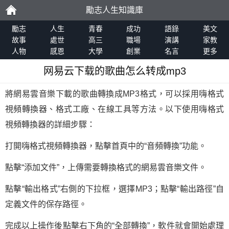
勵志人生知識庫
勵
勵志
人生
青春
成功
語錄
美文
故事
處世
高三
職場
演講
家教
人物
感恩
大學
創業
名言
更多
志
网易云下载的歌曲怎么转成mp3
將網易雲音樂下載的歌曲轉換成MP3格式，可以採用嗨格式
視頻轉換器、格式工廠、在線工具等方法。以下使用嗨格式
視頻轉換器的詳細步驟：
打開嗨格式視頻轉換器，點擊首頁中的“音頻轉換”功能。
點擊“添加文件”，上傳需要轉換格式的網易雲音樂文件。
點擊“輸出格式”右側的下拉框，選擇MP3；點擊“輸出路徑”自
定義文件的保存路徑。
完成以上操作後點擊右下角的“全部轉換”，軟件就會開始處理