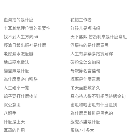
血海指的是什麼
花惜芷作者
土耳其地理位置的重要性
红孩儿是哪吒吗
找不到人生方向ptt
天下熙熙,皆為利來是什麼意思
經濟日報出版社是什麼
浮屠指的是什麼意思
老屋漏水怎麼辦
人生有夢築夢踏實解釋
地瓜糖水做法
碳粉盒怎么加粉
變盤線是什麼
母親節名言佳句
為什麼皇帝自稱朕
概率是什麼意思
人生確率一覧
冬天面膜敷多久
鴿子要打什麼疫苗
真心待人得不到相同待遇金句
叔公意思
蜜瓜和哈密瓜有什麼區別
八翻手
為什麼烏骨雞是黑色的
什麼是上天
組織承諾是什麼
耳罩的作用
蛋糕7寸多大