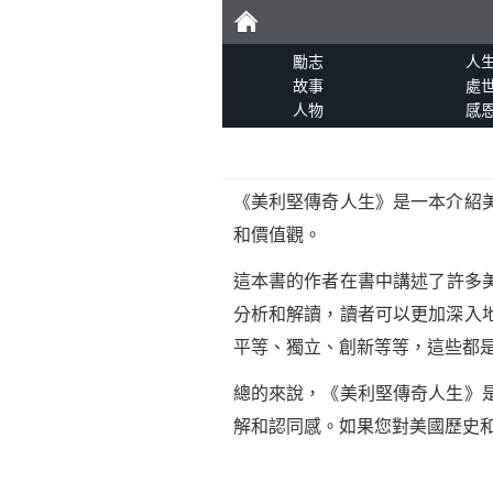
勵
勵志
人
故事
處
人物
感
志
《美利堅傳奇人生》是一本介紹
和價值觀。
這本書的作者在書中講述了許多美
分析和解讀，讀者可以更加深入
平等、獨立、創新等等，這些都
總的來說，《美利堅傳奇人生》
解和認同感。如果您對美國歷史