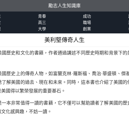
勵志人生知識庫
生
青春
成功
世
高三
職場
恩
大學
創業
美利堅傳奇人生
美國歷史和文化的書籍，作者通過講述不同歷史時期和背景下的
國歷史上的傳奇人物，如富蘭克林·羅斯福、喬治·華盛頓、傑
地了解美國的過去、現在和未來。同時，這本書也介紹了美國的
是美國得以繁榮發展的重要基石。
是一本非常值得一讀的書籍，它不僅可以幫助讀者了解美國的歷
和文化感興趣，不妨一讀。