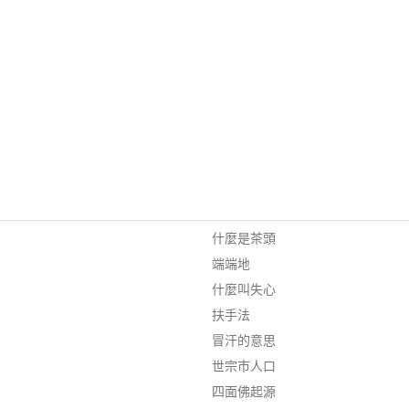
什麼是茶頭
端端地
什麼叫失心
扶手法
冒汗的意思
世宗市人口
四面佛起源