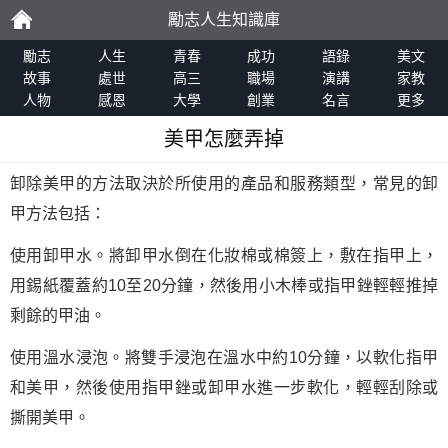
勵志人生知識庫
勵
勵志
人生
青春
成功
語錄
美文
故事
處世
高三
職場
演講
家教
人物
感恩
大學
創業
名言
更多
志
美甲怎麼弄掉
卸除美甲的方法取決於所使用的產品和服務類型，常見的卸
甲方法包括：
使用卸甲水。將卸甲水倒在化妝棉或棉簽上，敷在指甲上，
用錫紙覆蓋約10至20分鐘，然後用小木棒或指甲銼輕輕推掉
剩餘的甲油。
使用溫水浸泡。將雙手浸泡在溫水中約10分鐘，以軟化指甲
和美甲，然後使用指甲銼或卸甲水進一步軟化，輕輕刮除或
撕開美甲。