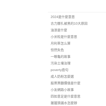
2024是什麼意思
古力娜扎被黑的10大原因
油漆是什麼
小米粒是什麼意思
月利率怎么算
怛然失色
一眼龜的故事
污染土壤治理
poverty造句
成人奶粉怎麼選
股票票麵價值是什麼
小友網路小故事
四如意足是什麼意思
蓮蓬頭漏水怎麼辦