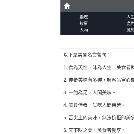
勵
勵志
人
故事
處
人物
感
志
以下是美食名言警句：
1. 食為天性，味為人生，美食者
2. 佳肴美味有多種，顧客品嘗
3. 一飽為足，人間美味。
4. 美食佳肴，試吃人間疾苦。
5. 舌尖上的美味，無法抗拒的美
6. 天下味之美，美食者獨享。