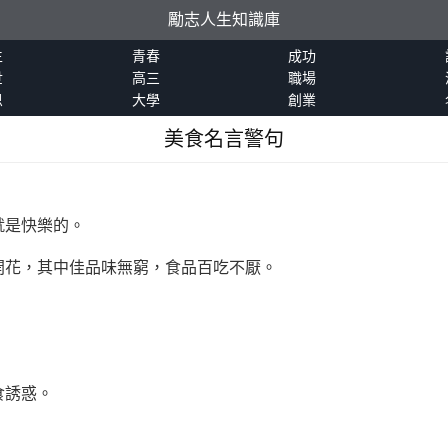
勵志人生知識庫
生
青春
成功
世
高三
職場
恩
大學
創業
美食名言警句
就是快樂的。
心開花，其中佳品味無窮，食品百吃不厭。
食誘惑。