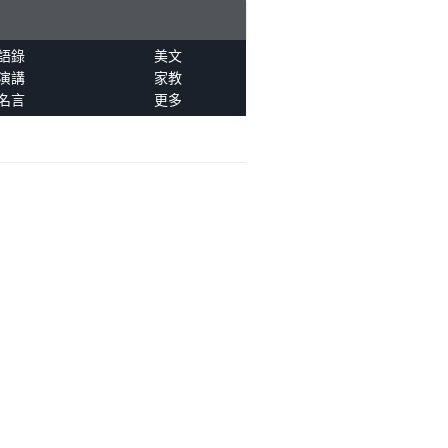
語錄
美文
演講
家教
名言
更多