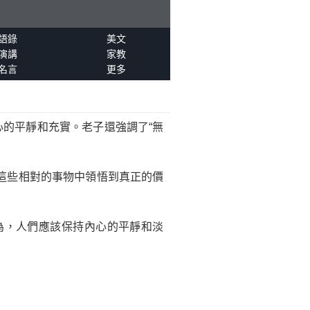
語錄
美文
演講
家教
名言
更多
心的平靜和充實。老子還強調了“無
這些相對的事物中領悟到真正的價
為，人們應該保持內心的平靜和淡