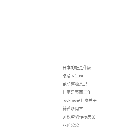
日本的能是什麼
恣意人生txt
臥薪嘗膽意思
什麼是表面工作
rockme是什麼牌子
蒜苔炒肉末
肺模型製作橡皮泥
八角尖尖