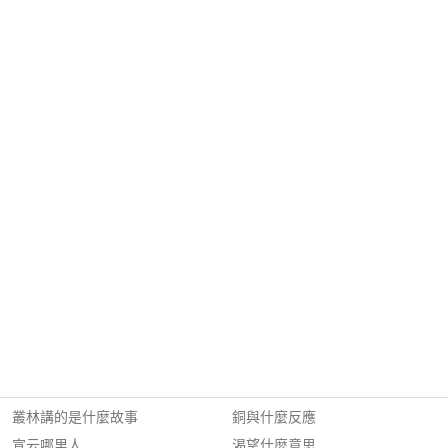
叢林講的是什麼故事
銅與什麼反應
宣云哪里人
渴望什麼意思