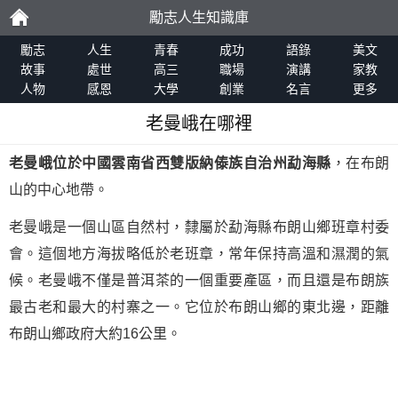
勵志人生知識庫
勵
勵志
人生
青春
成功
語錄
美文
故事
處世
高三
職場
演講
家教
人物
感恩
大學
創業
名言
更多
志
老曼峨在哪裡
老曼峨位於中國雲南省西雙版納傣族自治州勐海縣
，在布朗
山的中心地帶。
老曼峨是一個山區自然村，隸屬於勐海縣布朗山鄉班章村委
會。這個地方海拔略低於老班章，常年保持高溫和濕潤的氣
候。老曼峨不僅是普洱茶的一個重要產區，而且還是布朗族
最古老和最大的村寨之一。它位於布朗山鄉的東北邊，距離
布朗山鄉政府大約16公里。