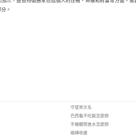
和預示，這些特徵通常包括個人的性格、命運和財富等方面。需
部分。
守望英文名
巴西龜不吃飯怎麼辦
手機聽筒進水怎麼辦
磁磚收邊