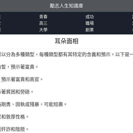
勵志人生知識庫
生
青春
成功
世
高三
職場
恩
大學
創業
耳朵面相
可以分為多種類型，每種類型都有其特定的含義和預示。以下是
白皙，預示著富貴。
，預示著富貴和高官。
示著貧困和勞碌。
格剛勇、固執或殘暴，可能短壽。
足和敦厚性格。
著奸詐和陰險。