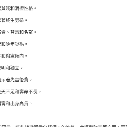
著貧賤和消極性格。
示著終生勞碌。
高貴、智慧和名望。
笨和晚年災禍。
下和偷盜傾向。
聰明和獨立。
預示著先富後貧。
先天不足和壽命不長。
福壽和出身高貴。