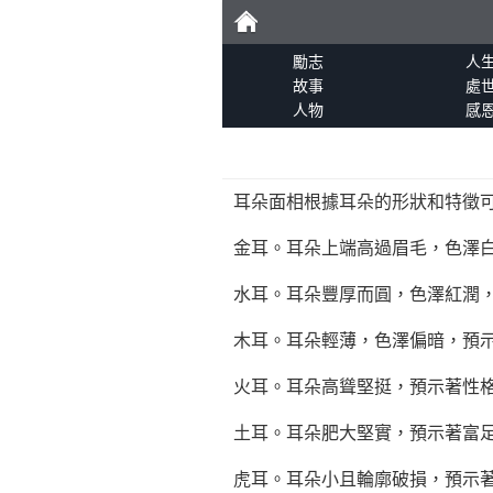
勵
勵志
人
故事
處
人物
感
志
耳朵面相根據耳朵的形狀和特徵
金耳。耳朵上端高過眉毛，色澤
水耳。耳朵豐厚而圓，色澤紅潤
木耳。耳朵輕薄，色澤偏暗，預
火耳。耳朵高聳堅挺，預示著性
土耳。耳朵肥大堅實，預示著富
虎耳。耳朵小且輪廓破損，預示