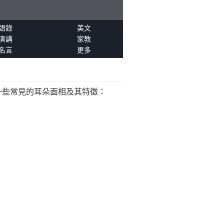
語錄
美文
演講
家教
名言
更多
一些常見的耳朵面相及其特徵：