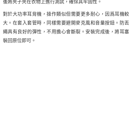
後將夾子夾在衣物上進行測試，確保其牢固性。
對於大功率耳背機，操作類似但需要更多耐心，因爲耳機較
大。在套入套管時，同樣需要避開麥克風和音量按鈕。防丟
繩具有良好的彈性，不用擔心會斷裂。安裝完成後，將耳塞
裝回原位即可。