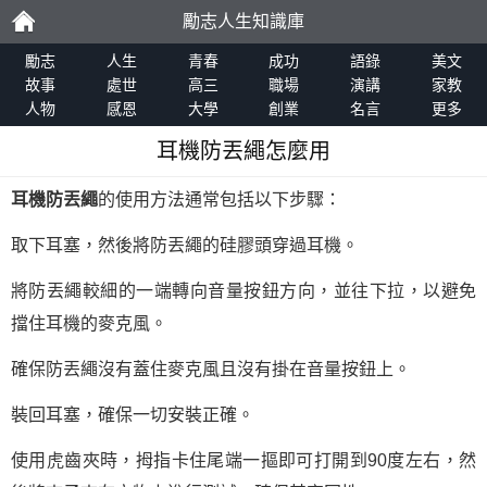
勵志人生知識庫
勵
勵志
人生
青春
成功
語錄
美文
故事
處世
高三
職場
演講
家教
人物
感恩
大學
創業
名言
更多
志
耳機防丟繩怎麼用
耳機防丟繩
的使用方法通常包括以下步驟：
取下耳塞，然後將防丟繩的硅膠頭穿過耳機。
將防丟繩較細的一端轉向音量按鈕方向，並往下拉，以避免
擋住耳機的麥克風。
確保防丟繩沒有蓋住麥克風且沒有掛在音量按鈕上。
裝回耳塞，確保一切安裝正確。
使用虎齒夾時，拇指卡住尾端一摳即可打開到90度左右，然