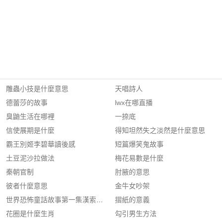
雕蟲小技是什麼意思
天唱詩人
德蕾莎的故事
lwx在哪直播
臭鼬生活在哪裡
一捺底
信使展期是什麼
得知坦然失之淡然是什麼意思
霸王別姬李碧華讀後感
短篇爆笑鬼故事
土豆泥沙拉做法
梅花易數是什麼
秦朝官制
肘腋的意思
彼者什麼意思
金牛女吵架
世界恐怖童話故事第一集漢索與葛麗泰上
摺紙的意義
花圈是什麼生肖
勾引男生方法