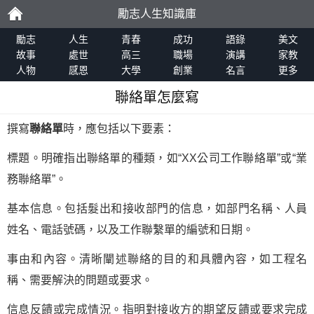
勵志人生知識庫
勵
勵志
人生
青春
成功
語錄
美文
故事
處世
高三
職場
演講
家教
人物
感恩
大學
創業
名言
更多
志
聯絡單怎麼寫
撰寫
聯絡單
時，應包括以下要素：
標題。明確指出聯絡單的種類，如“XX公司工作聯絡單”或“業
務聯絡單”。
基本信息。包括髮出和接收部門的信息，如部門名稱、人員
姓名、電話號碼，以及工作聯繫單的編號和日期。
事由和內容。清晰闡述聯絡的目的和具體內容，如工程名
稱、需要解決的問題或要求。
信息反饋或完成情況。指明對接收方的期望反饋或要求完成