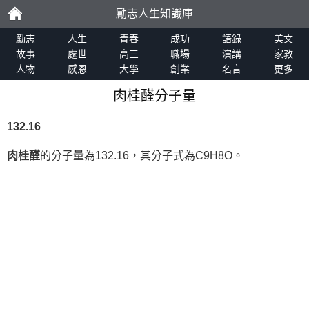
勵志人生知識庫
勵
勵志
人生
青春
成功
語錄
美文
故事
處世
高三
職場
演講
家教
人物
感恩
大學
創業
名言
更多
志
肉桂醛分子量
132.16
肉桂醛
的分子量為132.16，其分子式為C9H8O。