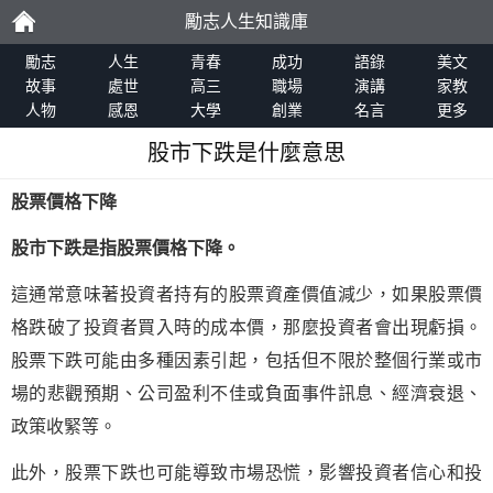
勵志人生知識庫
勵
勵志
人生
青春
成功
語錄
美文
故事
處世
高三
職場
演講
家教
人物
感恩
大學
創業
名言
更多
志
股市下跌是什麼意思
股票價格下降
股市下跌是指股票價格下降。
這通常意味著投資者持有的股票資產價值減少，如果股票價
格跌破了投資者買入時的成本價，那麼投資者會出現虧損。
股票下跌可能由多種因素引起，包括但不限於整個行業或市
場的悲觀預期、公司盈利不佳或負面事件訊息、經濟衰退、
政策收緊等。
此外，股票下跌也可能導致市場恐慌，影響投資者信心和投