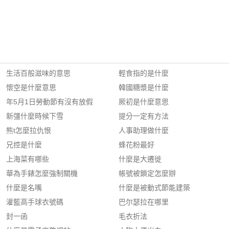
生活百般滋味的意思
輕食指的是什麼
懷空是什麼意思
韓國糖漿是什麼
年5月1日勞動節有沒有放假
厥初是什麼意思
新彊什麼時候下雪
提分一定有方法
熊t怎麼拉仇恨
人事助理做什麼
兄控是什麼
蜂花粉最好
上海菜有哪些
什麼是大遷徙
華為手錶怎麼強制關機
帳號被鎖定怎麼辦
什麼是名嘴
什麼是被動式節能建築
灌籃高手球衣號碼
巴尔瑟拉在哪里
封一函
毛衣折法