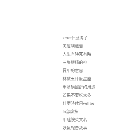
zeus什麼牌子
怎麼削蘿蔔
人生有時死有時
三隻眼睛的神
夏甲的意思
林黛玉什麼星座
甲基磺酸酐的用途
芒果不要吃太多
什麼時候用will be
fn怎麼按
甲醯胺英文名
妖氣報告故事