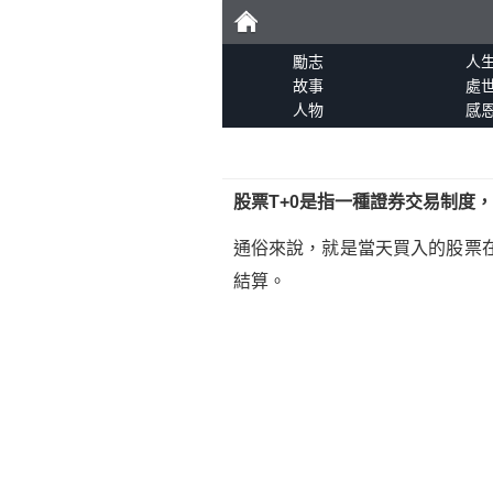
勵
勵志
人
故事
處
人物
感
志
股票T+0是指一種證券交易制度
通俗來說，就是當天買入的股票
結算。