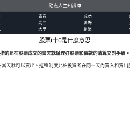
勵志人生知識庫
生
青春
成功
世
高三
職場
恩
大學
創業
股票t十0是什麼意思
，指的是在股票成交的當天就辦理好股票和價款的清算交割手續。
在當天就可以賣出。這種制度允許投資者在同一天內買入和賣出