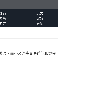
語錄
美文
演講
家教
名言
更多
股票，而不必等待交易確認和資金