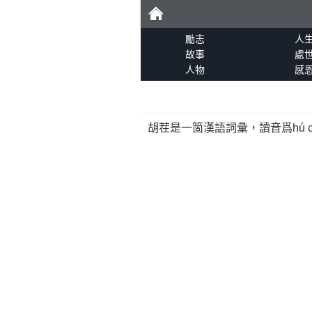
勵
勵志
人
故事
處
人物
感
志
胡茬是一箇漢語詞彙，讀音爲hú