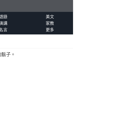
語錄
美文
演講
家教
名言
更多
的鬍子。