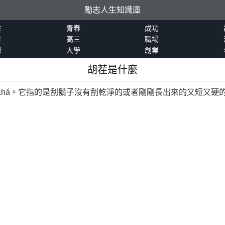
勵志人生知識庫
生
青春
成功
世
高三
職場
恩
大學
創業
胡茬是什麼
 chá。它指的是刮鬍子沒有刮乾淨的或者剛剛長出來的又短又硬