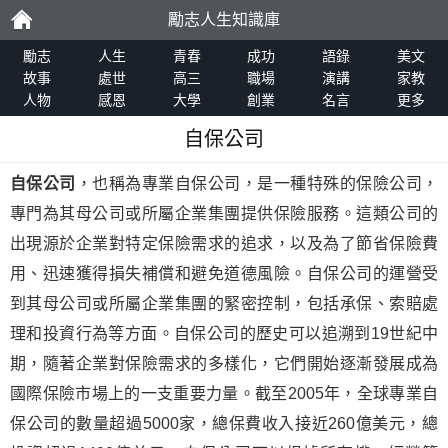
勵志人生知識庫
勵
勵志
人生
青春
成功
語錄
美文
故事
處世
高三
職場
演講
家教
人物
感恩
大學
創業
名言
更多
志
自保公司
自保公司
，也稱為專業自保公司，是一種特殊的保險公司，
專門為其母公司或所屬企業集團提供保險服務。這類公司的
出現源於企業對特定保險需求的追求，以及為了節省保險費
用、迅速獲得損失補償和避免道德風險。自保公司的運營受
到其母公司或所屬企業集團的緊密控制，包括承保、索賠處
理和投資行為等方面。自保公司的歷史可以追溯到19世紀中
期，隨著企業對保險需求的多樣化，它們開始逐漸發展成為
國際保險市場上的一支重要力量。截至2005年，全球專業自
保公司的數量超過5000家，總保費收入接近260億美元，總