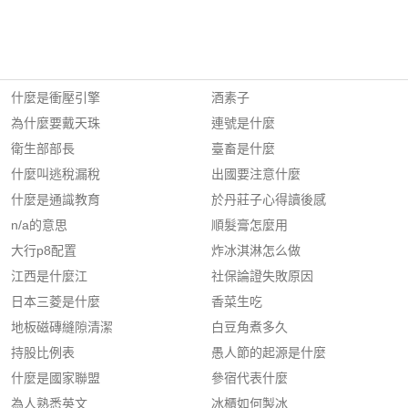
什麼是衝壓引擎
酒素子
為什麼要戴天珠
連號是什麼
衛生部部長
臺畜是什麼
什麼叫逃稅漏稅
出國要注意什麼
什麼是通識教育
於丹莊子心得讀後感
n/a的意思
順髮膏怎麼用
大行p8配置
炸冰淇淋怎么做
江西是什麼江
社保論證失敗原因
日本三菱是什麼
香菜生吃
地板磁磚縫隙清潔
白豆角煮多久
持股比例表
愚人節的起源是什麼
什麼是國家聯盟
參宿代表什麼
為人熟悉英文
冰櫃如何製冰