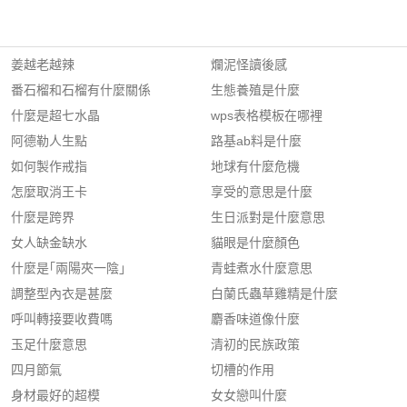
姜越老越辣
爛泥怪讀後感
番石榴和石榴有什麼關係
生態養殖是什麼
什麼是超七水晶
wps表格模板在哪裡
阿德勒人生點
路基ab料是什麼
如何製作戒指
地球有什麼危機
怎麼取消王卡
享受的意思是什麼
什麼是跨界
生日派對是什麼意思
女人缺金缺水
貓眼是什麼顏色
什麼是｢兩陽夾一陰｣
青蛙煮水什麼意思
調整型內衣是甚麼
白蘭氏蟲草雞精是什麼
呼叫轉接要收費嗎
麝香味道像什麼
玉足什麼意思
清初的民族政策
四月節氣
切槽的作用
身材最好的超模
女女戀叫什麼