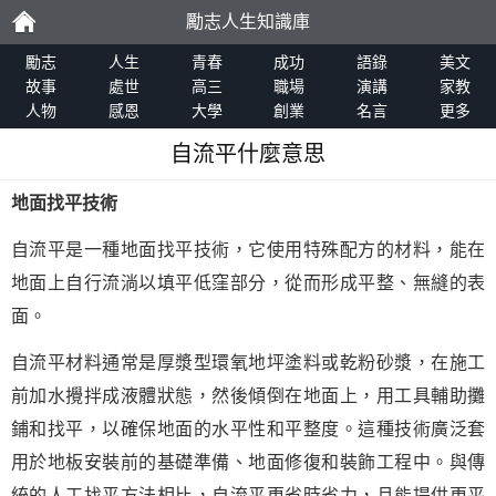
勵志人生知識庫
勵
勵志
人生
青春
成功
語錄
美文
故事
處世
高三
職場
演講
家教
人物
感恩
大學
創業
名言
更多
志
自流平什麼意思
地面找平技術
自流平是一種地面找平技術，它使用特殊配方的材料，能在
地面上自行流淌以填平低窪部分，從而形成平整、無縫的表
面。
自流平材料通常是厚漿型環氧地坪塗料或乾粉砂漿，在施工
前加水攪拌成液體狀態，然後傾倒在地面上，用工具輔助攤
鋪和找平，以確保地面的水平性和平整度。這種技術廣泛套
用於地板安裝前的基礎準備、地面修復和裝飾工程中。與傳
統的人工找平方法相比，自流平更省時省力，且能提供更平