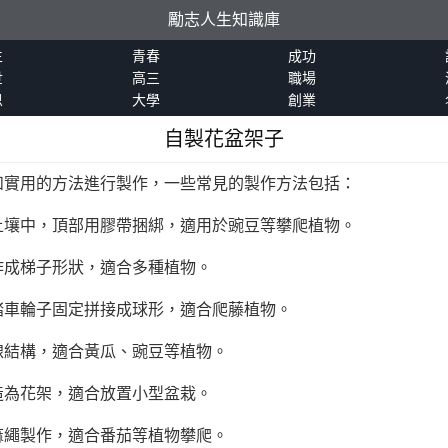
勵志人生知識庫
生
青春
成功
世
高三
職場
恩
大學
創業
自製花盆架子
和實用的方法進行製作，一些常見的製作方法包括：
土壤中，頂部用膠帶捆綁，適用於豌豆等攀爬植物。
作成梯子形狀，適合多種植物。
踏車輪子固定拼接成球形，適合爬藤植物。
線結構，適合黃瓜、豌豆等植物。
造為花架，適合放置小型盆栽。
痲繩製作，適合番茄等植物攀爬。