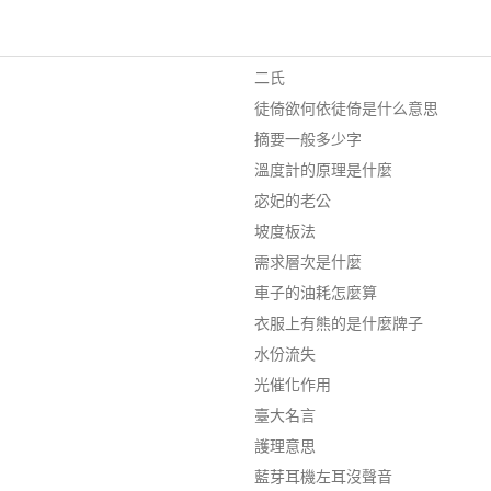
二氏
徒倚欲何依徒倚是什么意思
摘要一般多少字
溫度計的原理是什麼
宓妃的老公
坡度板法
需求層次是什麼
車子的油耗怎麼算
衣服上有熊的是什麼牌子
水份流失
光催化作用
臺大名言
護理意思
藍芽耳機左耳沒聲音