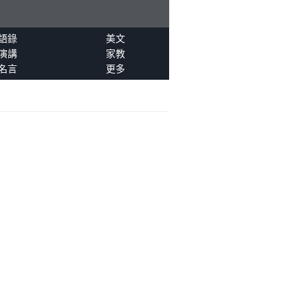
語錄
美文
演講
家教
名言
更多