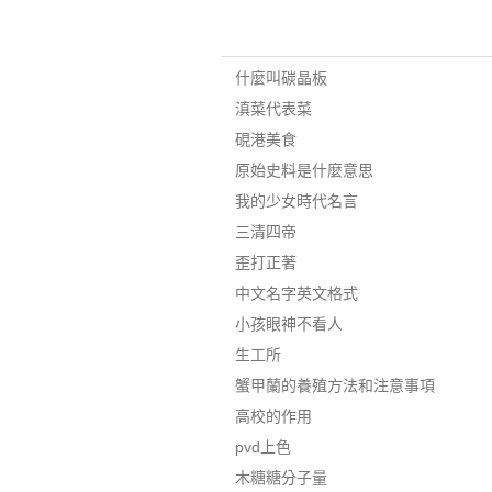
什麼叫碳晶板
滇菜代表菜
硯港美食
原始史料是什麼意思
我的少女時代名言
三清四帝
歪打正著
中文名字英文格式
小孩眼神不看人
生工所
蟹甲蘭的養殖方法和注意事項
高校的作用
pvd上色
木糖糖分子量