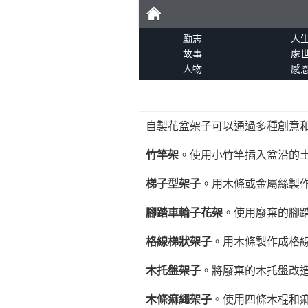
勵
勵志
人
故事
處
人物
感
志
自製花盆架子可以通過多種創意
竹竿架
。使用小竹竿插入盆沿的
梯子型架子
。用木條或金屬絲製
腳踏車輪子花架
。使用廢棄的腳
格線梯狀架子
。用木條製作成格
木托盤架子
。將廢棄的木托盤改
木條痲繩架子
。使用四條木棍和