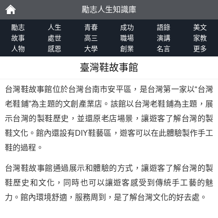
勵志人生知識庫
勵
勵志
人生
青春
成功
語錄
美文
故事
處世
高三
職場
演講
家教
人物
感恩
大學
創業
名言
更多
志
臺灣鞋故事館
台灣鞋故事館位於台灣台南市安平區，是台灣第一家以“台灣
老鞋鋪”為主題的文創產業店。該館以台灣老鞋鋪為主題，展
示台灣的製鞋歷史，並還原老店場景，讓遊客了解台灣的製
鞋文化。館內還設有DIY鞋藝區，遊客可以在此體驗製作手工
鞋的過程。
台灣鞋故事館通過展示和體驗的方式，讓遊客了解台灣的製
鞋歷史和文化，同時也可以讓遊客感受到傳統手工藝的魅
力。館內環境舒適，服務周到，是了解台灣文化的好去處。