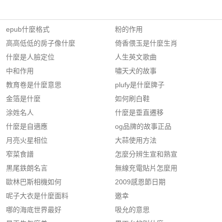
epub什麼格式
粉的作用
高高低低的房子像什麼
倚香偎玉是什麼生肖
什麼是人臉定位
人生英文歌曲
中和作用
嘯天犬的故事
教育卷是什麼意思
plufy是什麼牌子
金箔是什麼
如何刷白鞋
涂姓名人
什麼是垂直遷移
什麼是自適應
og品牌的故事正品
月亮火星相位
大蒜使用方法
窄菜食譜
怎麼分辨生宣和熟宣
黒尾鉄朗名言
無線充電貼片怎麼用
歐林巴斯相機如何
2009感恩節日期
呢子大衣是什麼面料
邀幸
哪的海底世界最好
吸允的意思