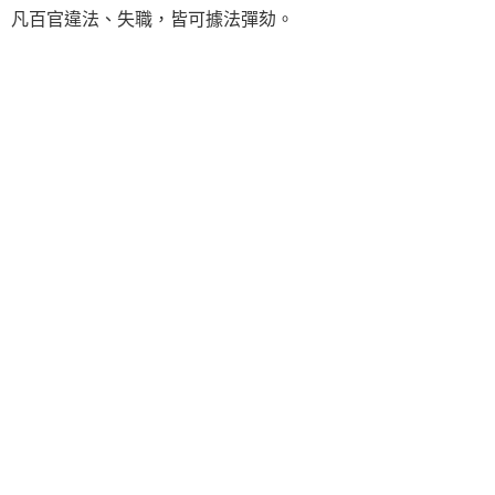
凡百官違法、失職，皆可據法彈劾。