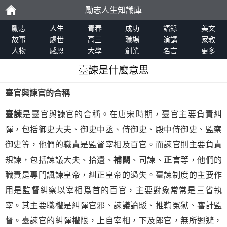
勵志人生知識庫
勵
勵志
人生
青春
成功
語錄
美文
故事
處世
高三
職場
演講
家教
人物
感恩
大學
創業
名言
更多
志
臺諫是什麼意思
臺官與諫官的合稱
臺諫
是臺官與諫官的合稱。在唐宋時期，臺官主要負責糾
彈，包括御史大夫、御史中丞、侍御史、殿中侍御史、監察
御史等，他們的職責是監督宰相及百官。而諫官則主要負責
規諫，包括諫議大夫、拾遺、
補闕
、司諫、
正言
等，他們的
職責是專門諷諫皇帝，糾正皇帝的過失。臺諫制度的主要作
用是監督糾察以宰相爲首的百官，主要對象常常是三省執
宰。其主要職權是糾彈官邪、諫議論駁、推鞫冤獄、審計監
督。臺諫官的糾彈權限，上自宰相，下及郎官，無所迴避，