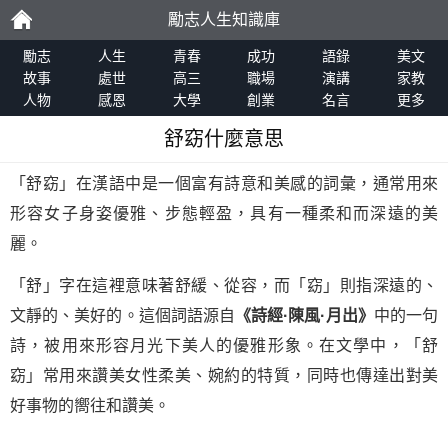
勵志人生知識庫
勵
勵志
人生
青春
成功
語錄
美文
故事
處世
高三
職場
演講
家教
人物
感恩
大學
創業
名言
更多
志
舒窈什麼意思
「舒窈」在漢語中是一個富有詩意和美感的詞彙，通常用來
形容女子身姿優雅、步態輕盈，具有一種柔和而深遠的美
麗。
「舒」字在這裡意味著舒緩、從容，而「窈」則指深遠的、
文靜的、美好的。這個詞語源自
《詩經·陳風·月出》
中的一句
詩，被用來形容月光下美人的優雅形象。在文學中，「舒
窈」常用來讚美女性柔美、婉約的特質，同時也傳達出對美
好事物的嚮往和讚美。