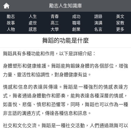
勵志人生知識庫
勵
勵志
人生
青春
成功
語錄
美文
故事
處世
高三
職場
演講
家教
人物
感恩
大學
創業
名言
更多
志
舞蹈的功能是什麼
舞蹈具有多種功能和作用，以下是詳細介紹：
身體塑形和健康維護。舞蹈能夠鍛鍊身體的各個部位，增強
力量、靈活性和協調性，對身體健康有益。
情感和信息的表達與傳達。舞蹈是一種強烈的情感表達方
式，舞者通過身體動作和節奏，能夠表達各種深層的情感，
如喜悅、悲傷、憤怒和恐懼等，同時，舞蹈也可以作為一種
非言語的溝通方式，傳達各種信息和訊息。
社交和文化交流。舞蹈是一種社交活動，人們通過跳舞可以