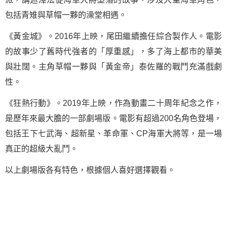
包括青雉與草帽一夥的澡堂相遇。
《黃金城》。2016年上映，尾田繼續擔任綜合製作人。電影
的故事少了舊時代強者的「厚重感」，多了海上都市的華美
與壯闊。主角草帽一夥與「黃金帝」泰佐羅的戰鬥充滿戲劇
性。
《狂熱行動》。2019年上映，作為動畫二十周年紀念之作，
是歷年來最大膽的一部劇場版。電影有超過200名角色登場，
包括王下七武海、超新星、革命軍、CP海軍大將等，是一場
真正的超級大亂鬥。
以上劇場版各有特色，根據個人喜好選擇觀看。