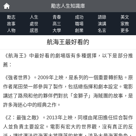
勵志人生知識庫
勵
勵志
人生
青春
成功
語錄
美文
故事
處世
高三
職場
演講
家教
人物
感恩
大學
創業
名言
更多
志
航海王最好看的
《航海王》中最好看的劇場版有多種選擇，以下是部分推
薦：
《強者世界》。2009年上映，是系列的一個重要轉折點。原
作者尾田榮一郎參與了製作，包括總指揮和劇本設定。電影
講述了路飛和他的夥伴們對抗「金獅子」海賊團的故事，是
許多海迷心中的經典之作。
《Z：最強之敵》。2013年上映，同樣由尾田擔任綜合製作
人並負責主要設定。電影有宏大的世界觀，沒有真正的反
派，講述澤法從海軍大將墮落的故事，涉及大量海軍角色，