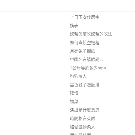
上日下安什麼字
姨表
螃蟹怎麼吃螃蟹的吃法
如何查航空裡程
月亮兔子摺紙
中國名言諺語詞典
1公斤等於多少mpa
狗狗咬人
黑色鞋子怎麼搭
隆情
福菜
演出是什麼意思
時間格言英語
貓愛滋傳染人