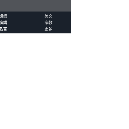
語錄
美文
演講
家教
名言
更多