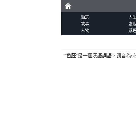
勵
勵志
人
故事
處
人物
感
志
"
色胚
"是一個漢語詞語，讀音為sè 