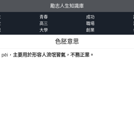
勵志人生知識庫
生
青春
成功
世
高三
職場
恩
大學
創業
色胚意思
pēi，
主要用於形容人流氓習氣，不務正業。