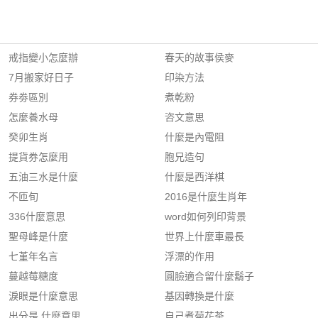
戒指變小怎麼辦
春天的故事侯麥
7月搬家好日子
印染方法
券劵區別
煮乾粉
怎麼養水母
咨文意思
癸卯生肖
什麼是內電阻
提貨券怎麼用
胞兄造句
五油三水是什麼
什麼是西洋棋
不匝旬
2016是什麼生肖年
336什麼意思
word如何列印背景
聖母峰是什麼
世界上什麼車最長
七堇年名言
浮漂的作用
蔓越莓糖度
圓臉適合留什麼鬍子
淚眼是什麼意思
基因轉換是什麼
出分是 什麼意思
自己煮菊花茶