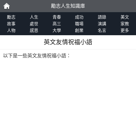
勵志人生知識庫
勵
勵志
人生
青春
成功
語錄
美文
故事
處世
高三
職場
演講
家教
人物
感恩
大學
創業
名言
更多
志
英文友情祝福小語
以下是一些英文友情祝福小語：