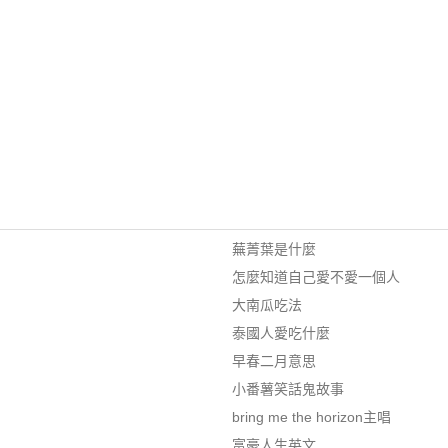
蕪菁葉是什麼
怎麼知道自己愛不愛一個人
大南瓜吃法
泰國人愛吃什麼
早春二月意思
小番薯笑話鬼故事
bring me the horizon主唱
富豪人生英文