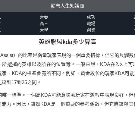
勵志人生知識庫
生
青春
成功
世
高三
職場
恩
大學
創業
英雄聯盟kda多少算高
Death Assist）的比率是衡量玩家表現的一個重要指標，但它的
、所選擇的英雄以及所在的位置等。一般來說，KDA在2以上可
家，KDA的標準會有所不同。例如，黃金段位的玩家KDA可能
達到17到25之間。
的唯一標準。一個高KDA可能意味著玩家在遊戲中表現良好，
鬥能力。因此，雖然KDA是一個重要的參考係數，但它應該與其