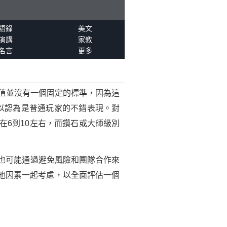
語錄
美文
演講
家教
名言
更多
具體數值並沒有一個固定的標準，因為這
以認為是普通玩家的不錯表現。對
在6到10左右，而鑽石或大師級別
但也可能通過避免風險和團隊合作來
他因素一起考慮，以全面評估一個