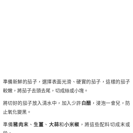
準備新鮮的茄子，選擇表面光滑、硬實的茄子，這樣的茄子
較嫩，將茄子去頭去尾，切成絲或小塊。
將切好的茄子放入清水中，加入少許
白醋
，浸泡一會兒，防
止氧化變黑。
準備
豬肉末
、
生薑
、
大蒜
和
小米椒
，將這些配料切成末或