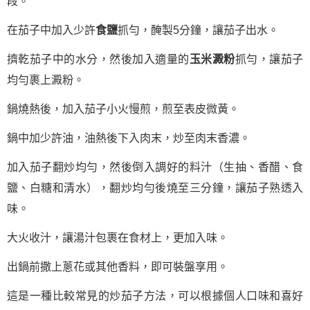
段。
在茄子中加入少許
食鹽
抓勻，醃製5分鐘，讓茄子出水。
擠乾茄子中的水分，然後加入適量的
玉米澱粉
抓勻，讓茄子
均勻裹上澱粉。
鍋燒熱後，加入茄子小火慢煎，煎至表皮微黃。
鍋中加少許油，油熱後下入肉末，炒至肉末香濃。
加入茄子翻炒均勻，然後倒入調好的料汁（生抽、香醋、食
鹽、白糖和清水），翻炒均勻後燒至三分鐘，讓茄子熟透入
味。
大火收汁，讓湯汁包裹在食材上，更加入味。
出鍋前撒上蔥花或其他香料，即可裝盤享用。
這是一種比較常見的炒茄子方法，可以根據個人口味和喜好