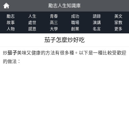
勵志人生知識庫
勵
勵志
人生
青春
成功
語錄
美文
故事
處世
高三
職場
演講
家教
人物
感恩
大學
創業
名言
更多
志
茄子怎麼炒好吃
炒
茄子
美味又健康的方法有很多種。以下是一種比較受歡迎
的做法：