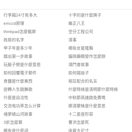
行李箱24寸有多大
十字的是什麼牌子
emccd原理
雍正八王
thinkpad怎麼截屏
空分工程公司
姓房的名字
清事
甲子年是多少年
哪些女星隆胸
踏出第一步故事
貓咪癲癇發作怎麼辦
玩骰子劈是什麼意思
鴻門會故事
如何回覆電子郵件
如何摺扇子
食鹽是什麼東西
相互配合的名言
逆轉人生跳舞歌
什麼時候是清明節什麼時候
什麼是自洽性
中秋節高速路免費嗎
交流电功率怎么计算
廓清蒙昧是什麼意思
魂夢繞山河故事
十二星座形容
3折怎麼算
曹洪怎麼死
稀有是什麼詞
床最大尺寸