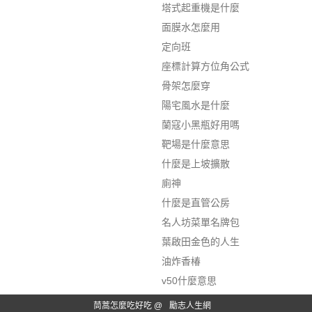
塔式起重機是什麼
面膜水怎麼用
定向班
座標計算方位角公式
骨架怎麼穿
陽宅風水是什麼
蘭寇小黑瓶好用嗎
靶場是什麼意思
什麼是上坡擴散
廁神
什麼是直管公房
名人坊菜單名牌包
葉啟田金色的人生
油炸香椿
v50什麼意思
茼蒿怎麼吃好吃 @
勵志人生網