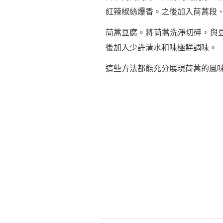
紅辣椒絲爆香。之後加入茼蒿段
茼蒿豆腐。將茼蒿洗淨切碎，與
後加入少許清水和味極鮮調味。
這些方法都能充分展現茼蒿的風