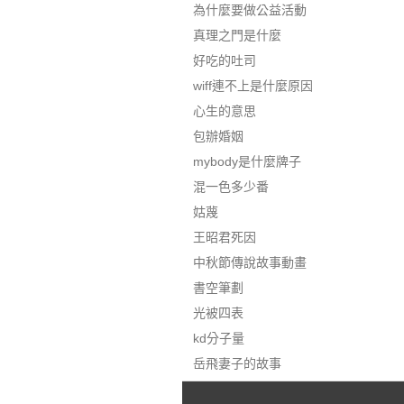
為什麼要做公益活動
真理之門是什麼
好吃的吐司
wiff連不上是什麼原因
心生的意思
包辦婚姻
mybody是什麼牌子
混一色多少番
姑蔑
王昭君死因
中秋節傳說故事動畫
書空筆劃
光被四表
kd分子量
岳飛妻子的故事