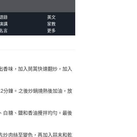
語錄
美文
演講
家教
名言
更多
出香味，加入茼蒿快速翻炒，加入
12分鐘。之後炒鍋燒熱後加油，放
。
、白糖、鹽和香油攪拌均勻。最後
先炒肉絲至變色，再加入蒜末和乾