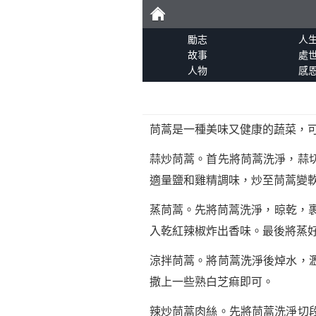
勵
勵志
人
故事
處
人物
感
志
茼蒿是一種美味又健康的蔬菜，
蒜炒茼蒿。首先將茼蒿洗淨，蒜
適量鹽和雞精調味，炒至茼蒿變
蒸茼蒿。先將茼蒿洗淨，晾乾，裹
入乾紅辣椒炸出香味。最後將蒸
涼拌茼蒿。將茼蒿洗淨後焯水，
撒上一些熟白芝痲即可。
辣炒茼蒿肉絲。先將茼蒿洗淨切