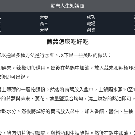
勵志人生知識庫
生
青春
成功
世
高三
職場
恩
大學
創業
茼蒿怎麼吃好吃
可以通過多種方法進行烹飪。以下是一些美味的做法：
切碎末，辣椒切段備用。然後在熱鍋中加油，放入蒜末和辣椒炒
軟後即可出鍋。
上薄薄的一層乾麵粉。然後將茼蒿放入盆中，上鍋隔水蒸10至
好的茼蒿與蒜末、蔥花、適量鹽混合均勻，澆上燒好的熱油即可
瀝乾水分。然後將焯好的茼蒿放入盆中，加入香醋、醬油、生抽
段，豬肉切片後切細絲，與料酒和生抽醃製。然後在鍋中加油，