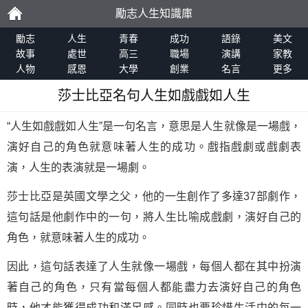
勵志人生知識庫
勵
勵志
人生
青春
成功
語錄
美文
故事
處世
高三
職場
演講
家教
人物
感恩
大學
創業
名言
更多
志
莎士比亞名句人生如戲戲如人生
“人生如戲戲如人生”是一句名言，意思是人生就像是一場戲，
演好自己的角色就意味著人生的成功。戲指戲劇或戲劇表
演，人生的表演就是一場劇。
莎士比亞是英國文學之父，他的一生創作了多達37部劇作，
這句話是他劇作中的一句，將人生比喻成戲劇，演好自己的
角色，就意味著人生的成功。
因此，這句話表達了人生就像一場戲，每個人都在其中扮演
著自己的角色，只有當每個人都能盡力去演好自己的角色
時，他才能獲得成功和滿足感。同時也要珍惜生活中的每一