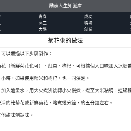
勵志人生知識庫
生
青春
成功
世
高三
職場
恩
大學
創業
菊花粥的做法
，可以通過以下步驟製作：
菊花（新鮮菊花也可）、紅棗、枸杞、可根據個人口味加入冰糖
一小時，如果使用糯米和枸杞，也一同浸泡。
，加入適量水，用大火煮沸後轉小火慢煮，煮至大米粘稠，這過
洗淨的乾菊花或新鮮菊花，略煮幾分鐘，約五分鐘左右。
其他甜味劑調味。