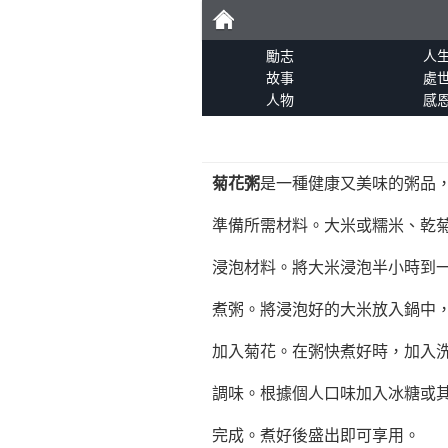
勵
勵志
人
故事
處
人物
感
志
菊花粥
是一種健康又美味的粥品
準備所需材料。大米或糯米、乾
浸泡材料。將大米浸泡半小時到
煮粥。將浸泡好的大米放入鍋中
加入菊花。在粥快煮好時，加入
調味。根據個人口味加入冰糖或
完成。煮好後盛出即可享用。