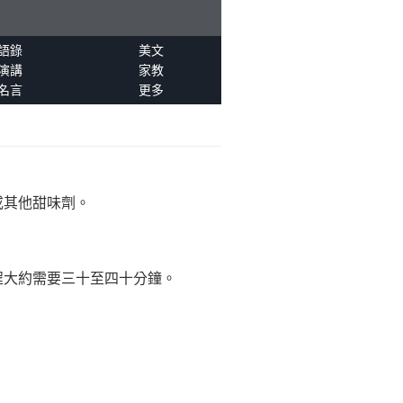
語錄
美文
演講
家教
名言
更多
或其他甜味劑。
程大約需要三十至四十分鐘。