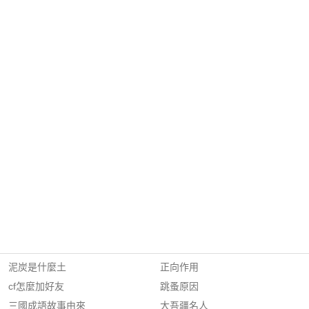
泥炭是什麼土
正向作用
cf怎麼加好友
跳蚤原因
三國成語故事由來
大吾疆名人