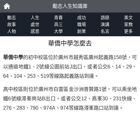
勵志人生知識庫
勵
勵志
人生
青春
成功
語錄
美文
故事
處世
高三
職場
演講
家教
人物
感恩
大學
創業
名言
更多
志
華僑中學怎麼去
華僑中學
的初中校區位於廣州市越秀區廣州起義路158號，可
以通過地鐵1、2號線公園前站J出口，或者公交6、14、29、
64、104、253、519等線路起義路站到達。
高中校區則位於廣州市白雲區金沙洲善賢路1號，可以乘坐地
鐵6號線潯峯崗站B出口，或者公交12、高峯30、231快線、
276、283、790、974A、974等線路潯峯路口站到達。