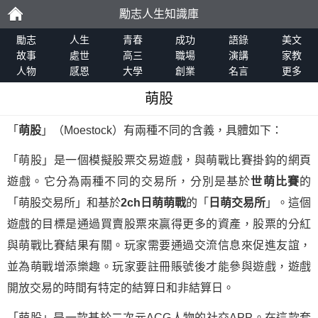
勵志人生知識庫
勵
勵志
人生
青春
成功
語錄
美文
故事
處世
高三
職場
演講
家教
人物
感恩
大學
創業
名言
更多
志
萌股
「
萌股
」（Moestock）有兩種不同的含義，具體如下：
「萌股」是一個模擬股票交易遊戲，與萌戰比賽掛鈎的網頁
遊戲。它分為兩種不同的交易所，分別是基於
世萌比賽
的
「萌股交易所」和基於
2ch日萌萌戰
的「
日萌交易所
」。這個
遊戲的目標是通過買賣股票來贏得更多的資產，股票的分紅
與萌戰比賽結果有關。玩家需要通過交流信息來促進友誼，
並為萌戰增添樂趣。玩家要註冊賬號後才能參與遊戲，遊戲
開放交易的時間有特定的結算日和非結算日。
「萌股」是一款基於二次元ACG人物的社交APP。在這款套