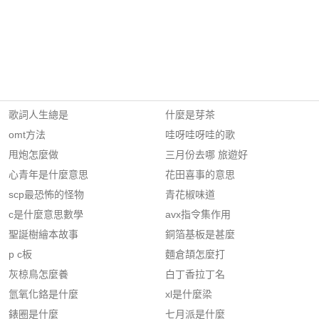
歌詞人生總是
什麼是芽茶
omt方法
哇呀哇呀哇的歌
甩炮怎麼做
三月份去哪 旅遊好
心青年是什麼意思
花田喜事的意思
scp最恐怖的怪物
青花椒味道
c是什麼意思數學
avx指令集作用
聖誕樹繪本故事
銅箔基板是甚麼
p c板
麵倉頡怎麼打
灰椋鳥怎麼養
白丁香拉丁名
氫氧化鉻是什麼
xl是什麼梁
錶圈是什麼
七月派是什麼