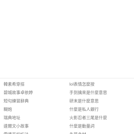
韓素希穿搭
lol表情怎麼按
碧城故事卓依婷
手到擒來是什麼意思
短句練習辭典
研末是什麼意思
糊炮
什麼是私人銀行
瑞典地址
火影忍者三尾是什麼
達爾文小故事
什麼是動量詞