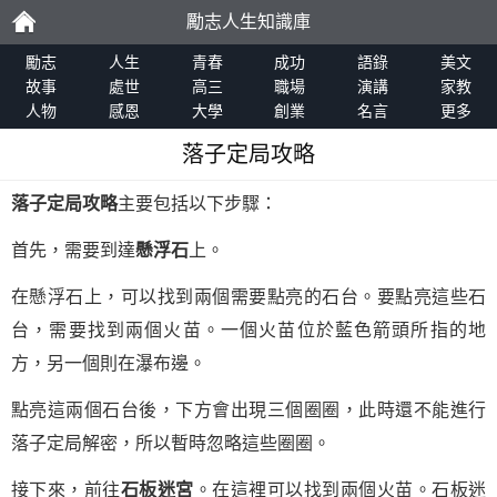
勵志人生知識庫
勵
勵志
人生
青春
成功
語錄
美文
故事
處世
高三
職場
演講
家教
人物
感恩
大學
創業
名言
更多
志
落子定局攻略
落子定局攻略
主要包括以下步驟：
首先，需要到達
懸浮石
上。
在懸浮石上，可以找到兩個需要點亮的石台。要點亮這些石
台，需要找到兩個火苗。一個火苗位於藍色箭頭所指的地
方，另一個則在瀑布邊。
點亮這兩個石台後，下方會出現三個圈圈，此時還不能進行
落子定局解密，所以暫時忽略這些圈圈。
接下來，前往
石板迷宮
。在這裡可以找到兩個火苗。石板迷