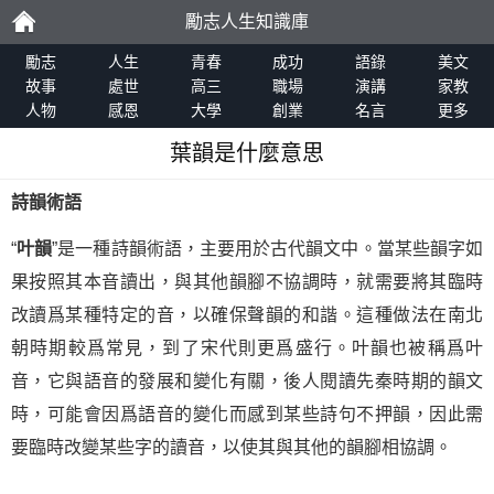
勵志人生知識庫
勵
勵志
人生
青春
成功
語錄
美文
故事
處世
高三
職場
演講
家教
人物
感恩
大學
創業
名言
更多
志
葉韻是什麼意思
詩韻術語
“
叶韻
”是一種詩韻術語，主要用於古代韻文中。當某些韻字如
果按照其本音讀出，與其他韻腳不協調時，就需要將其臨時
改讀爲某種特定的音，以確保聲韻的和諧。這種做法在南北
朝時期較爲常見，到了宋代則更爲盛行。叶韻也被稱爲叶
音，它與語音的發展和變化有關，後人閱讀先秦時期的韻文
時，可能會因爲語音的變化而感到某些詩句不押韻，因此需
要臨時改變某些字的讀音，以使其與其他的韻腳相協調。