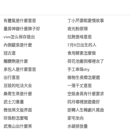
有靈氣是什麼意思
丁小芹康熙愛情故事
量房神器什麼牌子好
夜光粉原理
vim怎么保存退出
拉胯是啥意思
內側縱束是什麼
7月9日出生的人
冠古意
食用酵素怎麼做
觸變劑是什麼
荷花池搬到哪裡去了
承包人是什麼意思
手工串珠diy
出行意思
植物生長燈怎麼選
豆豉的吃法大全
一落千丈意思
桑寄生茶是什麼
空姐身高有什麼要求
武士刀重量
四月哪裡旅遊最好
微信英文版界面
逆轉人生韓劇片尾曲
珍珠粉怎麼喝
家宅坐向
武夷山出什麼茶
水碳排放量