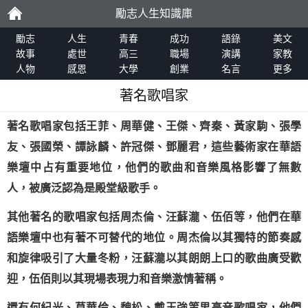
勵志人生知識庫
勵
勵志
人生
青春
成功
語錄
美文
故事
處世
高三
職場
演講
家教
人物
感恩
大學
創業
名言
更多
志
著名歌唱家
著名歌唱家包括
王菲
、
周華健
、王傑、
齊秦
、
黃家駒
、
張學
友
、
張國榮
、
譚詠麟
、
許冠傑
、
鄧麗君
，這些藝術家在華語
樂壇中占有重要地位，他們的歌曲和音樂風格影響了無數
人，被廣泛認為是殿堂級歌手。
其他著名的歌唱家包括周杰倫、汪蘇瀧、伍佰等，他們在華
語樂壇中也有著不可替代的地位。周杰倫以其獨特的節奏感
和旋律吸引了大量冬粉，汪蘇瀧以其朗朗上口的歌曲廣受歡
迎，伍佰則以其現場表現力和音樂激情著稱。
還有
何紀光
、莫華倫、魏松、戴玉強等男高音歌唱家，他們