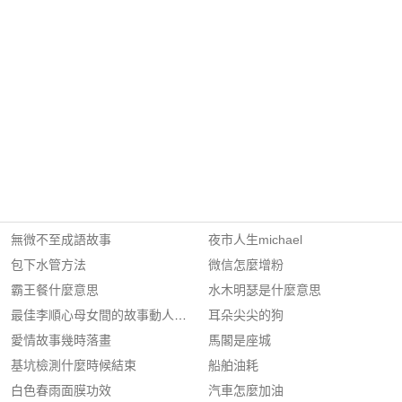
無微不至成語故事
夜市人生michael
包下水管方法
微信怎麼增粉
霸王餐什麼意思
水木明瑟是什麼意思
最佳李順心母女間的故事動人是什麼?
耳朵尖尖的狗
愛情故事幾時落畫
馬閣是座城
基坑檢測什麼時候結束
船舶油耗
白色春雨面膜功效
汽車怎麼加油