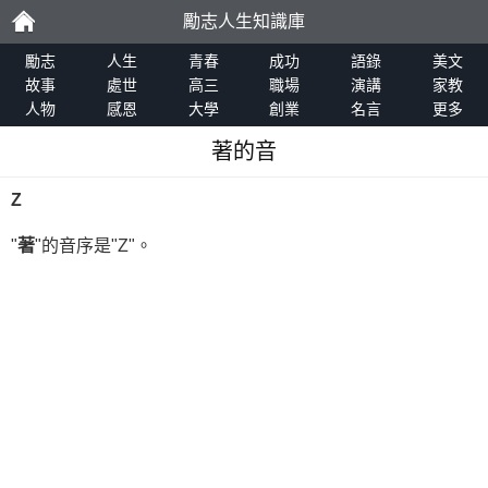
勵志人生知識庫
勵
勵志
人生
青春
成功
語錄
美文
故事
處世
高三
職場
演講
家教
人物
感恩
大學
創業
名言
更多
志
著的音
Z
"
著
"的音序是"Z"。