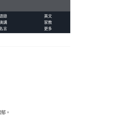
語錄
美文
演講
家教
名言
更多
濃郁。