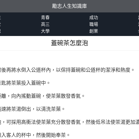
勵志人生知識庫
生
青春
成功
世
高三
職場
恩
大學
創業
蓋碗茶怎麼泡
然後再將水倒入公道杯內，以保持蓋碗和公道杯的潔淨和熱度。
茶匙將茶葉投入蓋碗中。
距離，向內搖動蓋碗，使茶葉散發香氣。
迅速將茶湯倒出，以清洗茶葉。
泡，可採用高衝法使茶葉充分散發香氣，然後低吊法使茶湯更加
倒入客人的杯中，然後開始奉茶。