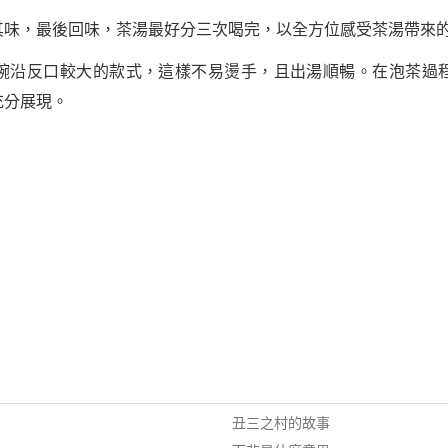
其味，最後回味，茶湯最好分三次喝完，以全方位感受茶湯帶來
碗沿反口較大的款式，這樣不易燙手，且出湯順暢。在泡茶過
充分展現。
丑三之村的故事