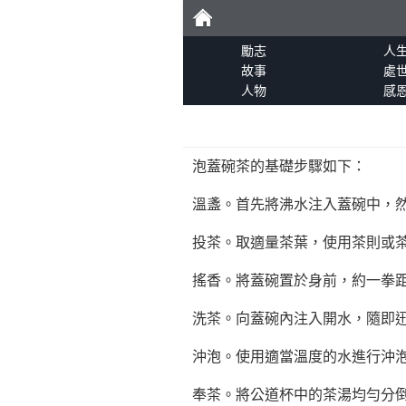
勵
勵志
人
故事
處
人物
感
志
泡蓋碗茶的基礎步驟如下：
溫盞。首先將沸水注入蓋碗中，
投茶。取適量茶葉，使用茶則或
搖香。將蓋碗置於身前，約一拳
洗茶。向蓋碗內注入開水，隨即
沖泡。使用適當溫度的水進行沖
奉茶。將公道杯中的茶湯均勻分