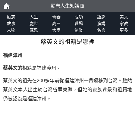
勵志人生知識庫
勵
勵志
人生
青春
成功
語錄
美文
故事
處世
高三
職場
演講
家教
人物
感恩
大學
創業
名言
更多
志
蔡英文的祖籍是哪裡
福建漳州
蔡英文
的祖籍是福建漳州。
蔡英文的祖先在200多年前從福建漳州一帶遷移到台灣。雖然
蔡英文本人出生於台灣省屏東縣，但她的家族背景和祖籍地
仍被認為是福建漳州。