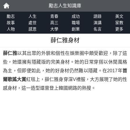
勵志人生知識庫
勵
勵志
人生
青春
成功
語錄
美文
故事
處世
高三
職場
演講
家教
人物
感恩
大學
創業
名言
更多
志
薛仁雅身材
薛仁雅
以其出眾的外貌和個性在娛樂圈中頗受歡迎，除了這
些，她還擁有隱藏版的完美身材。她的日常穿搭以休閒風格
為主，但即便如此，她的好身材仍然難以隱藏。在2017年
首
爾歌謠大賞
紅毯上，薛仁雅身穿深V禮服，大方展現了她的性
感身材，這一造型還曾登上韓國網路的熱搜。