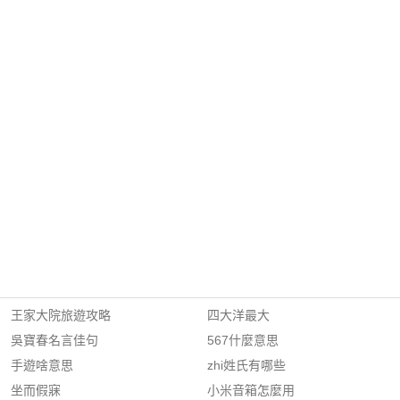
王家大院旅遊攻略
四大洋最大
吳寶春名言佳句
567什麼意思
手遊啥意思
zhi姓氏有哪些
坐而假寐
小米音箱怎麼用