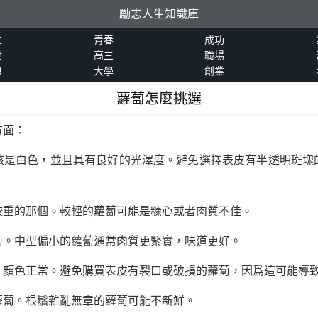
勵志人生知識庫
生
青春
成功
世
高三
職場
恩
大學
創業
蘿蔔怎麼挑選
方面：
該是白色，並且具有良好的光澤度。避免選擇表皮有半透明斑塊
較重的那個。較輕的蘿蔔可能是糠心或者肉質不佳。
蔔。中型偏小的蘿蔔通常肉質更緊實，味道更好。
，顏色正常。避免購買表皮有裂口或破損的蘿蔔，因爲這可能導
蘿蔔。根鬚雜亂無章的蘿蔔可能不新鮮。