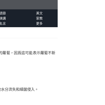
語錄
美文
演講
家教
名言
更多
的蘿蔔，因爲這可能表示蘿蔔不新
致水分流失和細菌侵入。