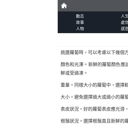
勵
勵志
人
故事
處
人物
感
志
挑選蘿蔔時，可以考慮以下幾個
顏色和光澤。新鮮的蘿蔔顏色應
鮮或受過凍。
重量。同樣大小的蘿蔔中，選擇
大小。避免選擇過大或過小的蘿
表皮狀況。好的蘿蔔表皮應光滑
根鬚狀況。選擇根鬚直且新鮮的