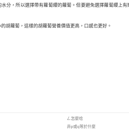
的水分，所以選擇帶有蘿蔔纓的蘿蔔。但要避免選擇蘿蔔纓上有
小的胡蘿蔔，這樣的胡蘿蔔營養價值更高，口感也更好。
ㄥ怎麼唸
非p或q等於什麼