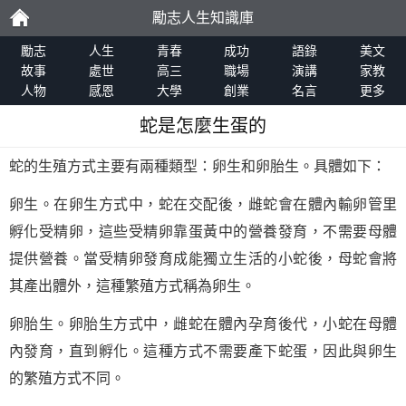
勵志人生知識庫
勵
勵志
人生
青春
成功
語錄
美文
故事
處世
高三
職場
演講
家教
人物
感恩
大學
創業
名言
更多
志
蛇是怎麼生蛋的
蛇的生殖方式主要有兩種類型：卵生和卵胎生。具體如下：
卵生。在卵生方式中，蛇在交配後，雌蛇會在體內輸卵管里
孵化受精卵，這些受精卵靠蛋黃中的營養發育，不需要母體
提供營養。當受精卵發育成能獨立生活的小蛇後，母蛇會將
其產出體外，這種繁殖方式稱為卵生。
卵胎生。卵胎生方式中，雌蛇在體內孕育後代，小蛇在母體
內發育，直到孵化。這種方式不需要產下蛇蛋，因此與卵生
的繁殖方式不同。