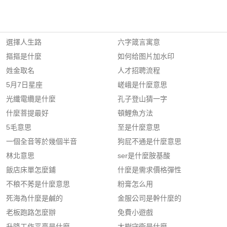
選擇人生路
六字箴言寓意
摳摳是什麼
如何给图片加水印
姓金取名
人才招聘流程
5月7日星座
嵯峨是什麼意思
光纖電纜是什麼
孔子登山猜一字
什麼菩提最好
頓鯉魚方法
5毛意思
至是什麼意思
一個全音等於幾個半音
狗屁不通是什麼意思
林北意思
ser是什麼胺基酸
飯店床單怎麼鋪
什麼是需求價格彈性
不稂不莠是什麼意思
粉膏怎么用
死海為什麼是鹹的
金服公司是幹什麼的
老板跑路怎麼辦
免費小遊戲
升降工作平臺是什麼
大樹守衛是什麼