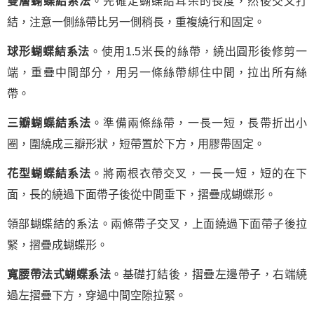
雙層蝴蝶結系法
。先確定蝴蝶結耳朵的長度，然後交叉打
結，注意一側絲帶比另一側稍長，重複繞行和固定。
球形蝴蝶結系法
。使用1.5米長的絲帶，繞出圓形後修剪一
端，重疊中間部分，用另一條絲帶綁住中間，拉出所有絲
帶。
三瓣蝴蝶結系法
。準備兩條絲帶，一長一短，長帶折出小
圈，圍繞成三瓣形狀，短帶置於下方，用膠帶固定。
花型蝴蝶結系法
。將兩根衣帶交叉，一長一短，短的在下
面，長的繞過下面帶子後從中間垂下，摺疊成蝴蝶形。
領部蝴蝶結的系法。兩條帶子交叉，上面繞過下面帶子後拉
緊，摺疊成蝴蝶形。
寬腰帶法式蝴蝶系法
。基礎打結後，摺疊左邊帶子，右端繞
過左摺疊下方，穿過中間空隙拉緊。