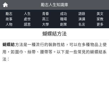
勵志人生知識庫
勵
勵志
人生
青春
成功
語錄
美文
故事
處世
高三
職場
演講
家教
人物
感恩
大學
創業
名言
更多
志
蝴蝶結方法
蝴蝶結
方法是一種流行的裝飾性結，可以在多種物品上使
用，如圍巾、絲帶、腰帶等。以下是一些常見的蝴蝶結系
法：