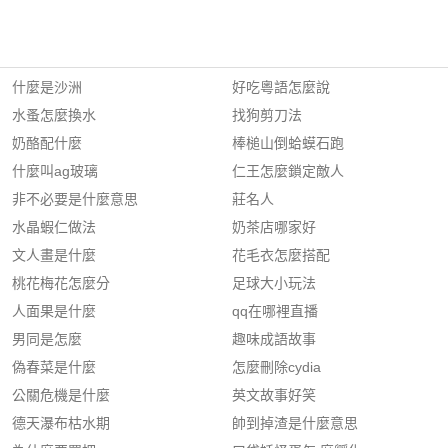
什麼是沙洲
好吃粵語怎麼說
水蚤怎麼換水
找狗剪刀法
奶酪配什麼
棒槌山倒蛤蟆石跑
什麼叫ag玻璃
仁王怎麼鎖定敵人
非不必要是什麼意思
莊名人
水晶蝦仁做法
奶茶店哪家好
文人畫是什麼
花毛衣怎麼搭配
桃花梅花怎麼分
足球大小玩法
人面果是什麼
qq在哪裡直播
男同是怎麼
趣味成語故事
偽春菜是什麼
怎麼刪除cydia
公關危機是什麼
英文故事好笑
德天瀑布枯水期
帥到掉渣是什麼意思